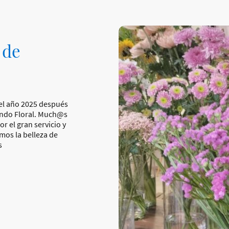
 de
 el año 2025 después
undo Floral. Much@s
r el gran servicio y
mos la belleza de
s